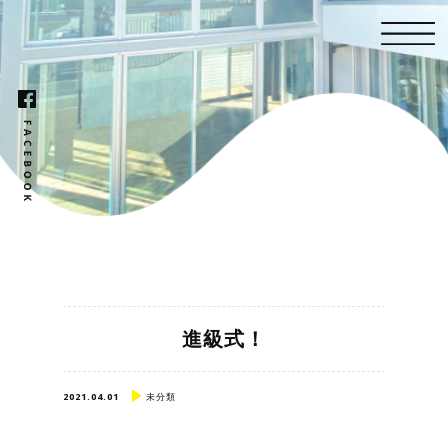
進級式！
2021.04.01
未分類