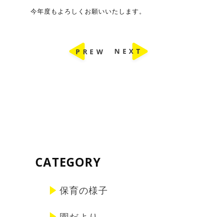
今年度もよろしくお願いいたします。
CATEGORY
保育の様子