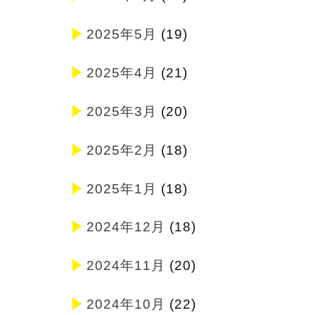
2025年5月
(19)
2025年4月
(21)
2025年3月
(20)
2025年2月
(18)
2025年1月
(18)
2024年12月
(18)
2024年11月
(20)
2024年10月
(22)