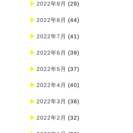
2022年9月
(29)
2022年8月
(44)
2022年7月
(41)
2022年6月
(39)
2022年5月
(37)
2022年4月
(40)
2022年3月
(38)
2022年2月
(32)