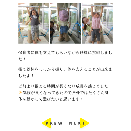
保育者に体を支えてもらいながら鉄棒に挑戦しまし
た！
指で鉄棒をしっかり握り、体を支えることが出来ま
したよ！
以前より掴まる時間が長くなり成長を感じました
気候が良くなってきたので戸外ではたくさん身
体を動かして遊びたいと思います！