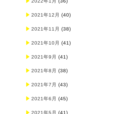
2022年1月
(36)
2021年12月
(40)
2021年11月
(38)
2021年10月
(41)
2021年9月
(41)
2021年8月
(38)
2021年7月
(43)
2021年6月
(45)
2021年5月
(41)