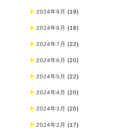
2024年9月
(19)
2024年8月
(18)
2024年7月
(22)
2024年6月
(20)
2024年5月
(22)
2024年4月
(20)
2024年3月
(20)
2024年2月
(17)