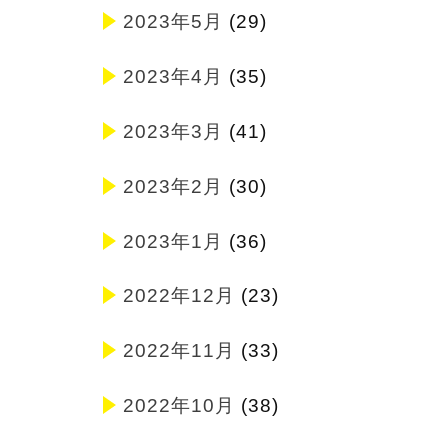
2023年5月
(29)
2023年4月
(35)
2023年3月
(41)
2023年2月
(30)
2023年1月
(36)
2022年12月
(23)
2022年11月
(33)
2022年10月
(38)