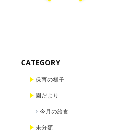
CATEGORY
保育の様子
園だより
今月の給食
未分類