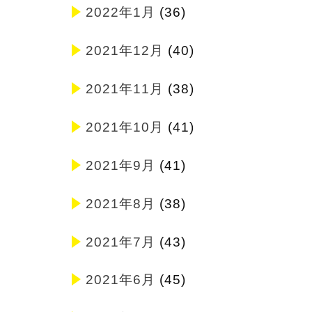
2022年1月
(36)
2021年12月
(40)
2021年11月
(38)
2021年10月
(41)
2021年9月
(41)
2021年8月
(38)
2021年7月
(43)
2021年6月
(45)