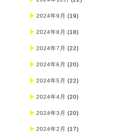
2024年9月
(19)
2024年8月
(18)
2024年7月
(22)
2024年6月
(20)
2024年5月
(22)
2024年4月
(20)
2024年3月
(20)
2024年2月
(17)