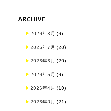
ARCHIVE
2026年8月
(6)
2026年7月
(20)
2026年6月
(20)
2026年5月
(6)
2026年4月
(10)
2026年3月
(21)