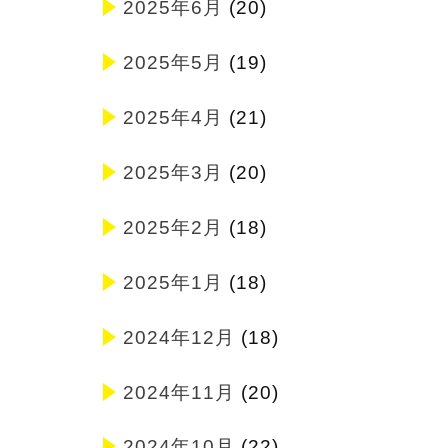
2025年6月
(20)
2025年5月
(19)
2025年4月
(21)
2025年3月
(20)
2025年2月
(18)
2025年1月
(18)
2024年12月
(18)
2024年11月
(20)
2024年10月
(22)