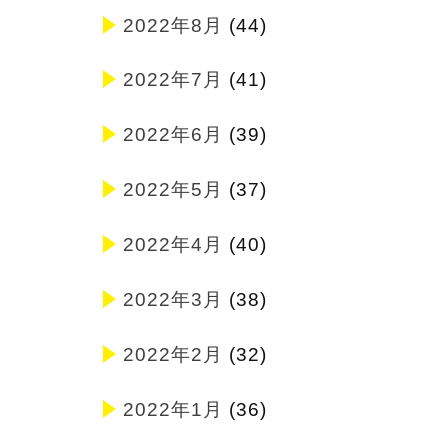
2022年8月
(44)
2022年7月
(41)
2022年6月
(39)
2022年5月
(37)
2022年4月
(40)
2022年3月
(38)
2022年2月
(32)
2022年1月
(36)