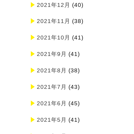
2021年12月
(40)
2021年11月
(38)
2021年10月
(41)
2021年9月
(41)
2021年8月
(38)
2021年7月
(43)
2021年6月
(45)
2021年5月
(41)