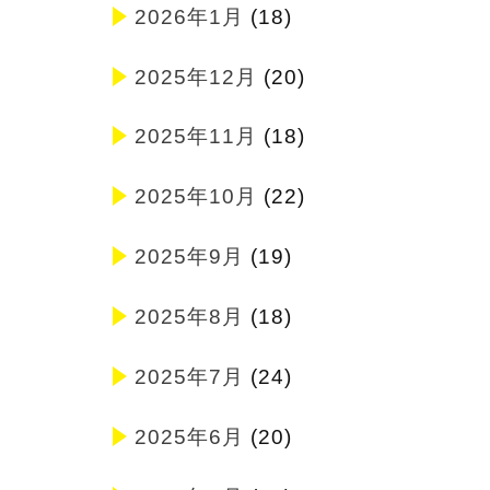
2026年1月
(18)
2025年12月
(20)
2025年11月
(18)
2025年10月
(22)
2025年9月
(19)
2025年8月
(18)
2025年7月
(24)
2025年6月
(20)