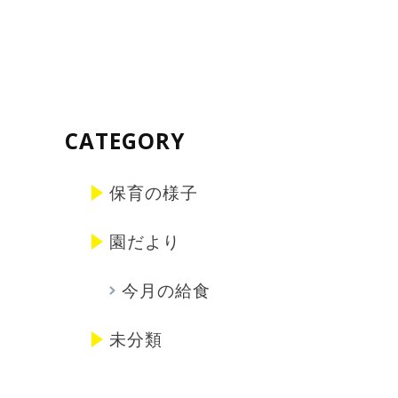
CATEGORY
保育の様子
園だより
今月の給食
未分類