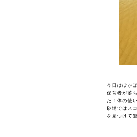
今日はぽか
保育者が落
た！体の使
砂場ではス
を見つけて