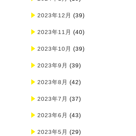
2023年12月
(39)
2023年11月
(40)
2023年10月
(39)
2023年9月
(39)
2023年8月
(42)
2023年7月
(37)
2023年6月
(43)
2023年5月
(29)