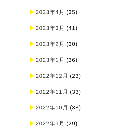
2023年4月
(35)
2023年3月
(41)
2023年2月
(30)
2023年1月
(36)
2022年12月
(23)
2022年11月
(33)
2022年10月
(38)
2022年9月
(29)