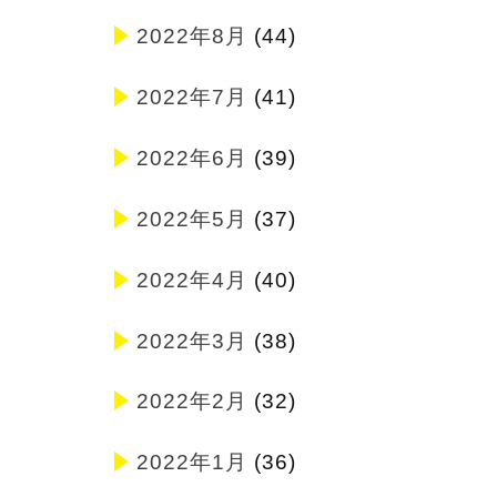
2022年8月
(44)
2022年7月
(41)
2022年6月
(39)
2022年5月
(37)
2022年4月
(40)
2022年3月
(38)
2022年2月
(32)
2022年1月
(36)