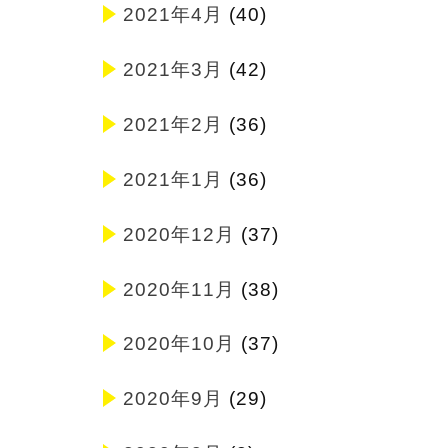
2021年4月
(40)
2021年3月
(42)
2021年2月
(36)
2021年1月
(36)
2020年12月
(37)
2020年11月
(38)
2020年10月
(37)
2020年9月
(29)